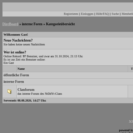
Registrieren
||
Einloggen
||
Hilfe/FAQ
||
Suche
||
Memberli
DireBoard
» interne Foren » Kategorieübersicht
Willkommen Gast!
Neue Nachrichten?
Sie haben keine neuen Nachrichten
Wer ist online?
Online Rekord:
97
Benutzer, und zwar am 31.10.2024, 21:13 Uhr.
Es ist zur Zeit ein Benutzer online:
Ein Gast
Name
T
öffentliche Foren
interne Foren
Clanforum
das interne Forum des NtDdYt-Clans
Serverzeit: 08.08.2026, 14:27 Uhr.
ww
powered 