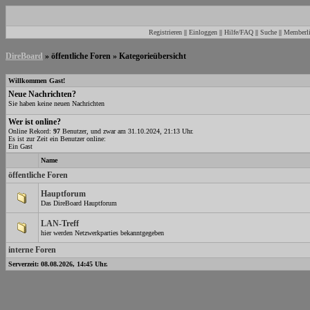
Registrieren
||
Einloggen
||
Hilfe/FAQ
||
Suche
||
Memberli
DireBoard
» öffentliche Foren » Kategorieübersicht
Willkommen Gast!
Neue Nachrichten?
Sie haben keine neuen Nachrichten
Wer ist online?
Online Rekord:
97
Benutzer, und zwar am 31.10.2024, 21:13 Uhr.
Es ist zur Zeit ein Benutzer online:
Ein Gast
Name
öffentliche Foren
Hauptforum
Das DireBoard Hauptforum
LAN-Treff
hier werden Netzwerkparties bekanntgegeben
interne Foren
Serverzeit: 08.08.2026, 14:45 Uhr.