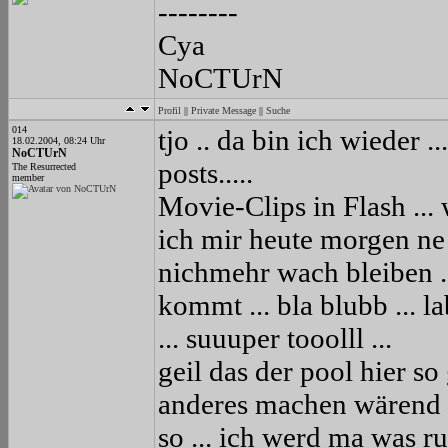
--------
Cya
NoCTUrN
Profil
||
Private Message
||
Suche
014
tjo .. da bin ich wieder 
18.02.2004, 08:24 Uhr
NoCTUrN
posts.....
The Resurrected
member
Movie-Clips in Flash ... 
ich mir heute morgen ne 
nichmehr wach bleiben ..
kommt ... bla blubb ... la
... suuuper tooolll ...
geil das der pool hier so
anderes machen wärend di
so ... ich werd ma was r