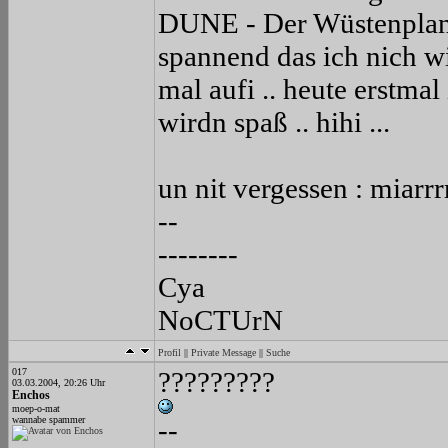
DUNE - Der Wüstenplanet
spannend das ich nich wie
mal aufi .. heute erstmal
wirdn spaß .. hihi ...
un nit vergessen : miarrr
--
--------
Cya
NoCTUrN
Profil
||
Private Message
||
Suche
017
?????????
03.03.2004, 20:26 Uhr
Enchos
moep-o-mat
wannabe spammer
--