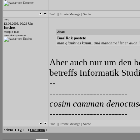
Profil
||
Private Message
||
Suche
029
12.06.2005, 00:29 Uhr
Enchos
moep-o-mat
Zitat:
wannabe spammer
BaalRok postete
man glaubt es kaum.. und manchmal ist er auch in
Aber auch nur um den b
betreffs Informatik Studi
--
-------------------------
cosim camman denoctus
-------------------------
Profil
||
Private Message
||
Suche
Seiten: -1- [
2
] [
Clanforum
]