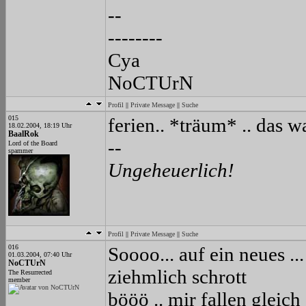
--
--------
Cya
NoCTUrN
Profil
||
Private Message
||
Suche
015
ferien.. *träum* .. das w
18.02.2004, 18:19 Uhr
BaalRok
--
Lord of the Board
spammer
Ungeheuerlich!
Profil
||
Private Message
||
Suche
016
Soooo... auf ein neues ..
01.03.2004, 07:40 Uhr
NoCTUrN
ziehmlich schrott
The Resurrected
member
bööö .. mir fallen gleich