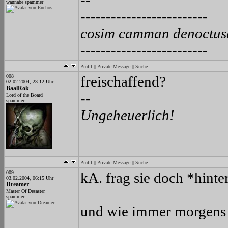
wannabe spammer
-------------------------
cosim camman denoctus
-------------------------
Profil
||
Private Message
||
Suche
008
freischaffend?
02.02.2004, 23:12 Uhr
BaalRok
--
Lord of the Board
spammer
Ungeheuerlich!
Profil
||
Private Message
||
Suche
009
kA. frag sie doch *hinte
03.02.2004, 06:15 Uhr
Dreamer
Master Of Desaster
spammer
und wie immer morgens p