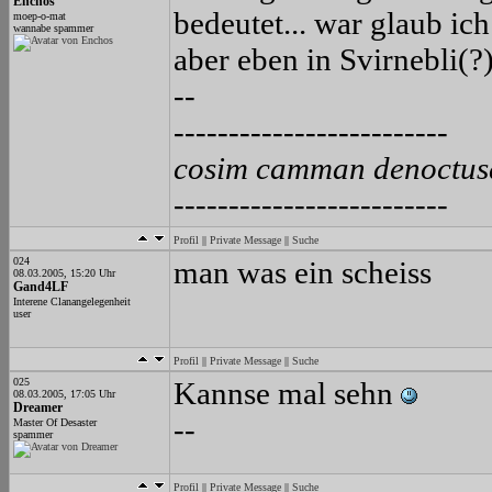
Enchos
bedeutet... war glaub ic
moep-o-mat
wannabe spammer
aber eben in Svirnebli(?)
--
-------------------------
cosim camman denoctus
-------------------------
Profil
||
Private Message
||
Suche
024
man was ein scheiss
08.03.2005, 15:20 Uhr
Gand4LF
Interene Clanangelegenheit
user
Profil
||
Private Message
||
Suche
025
Kannse mal sehn
08.03.2005, 17:05 Uhr
Dreamer
--
Master Of Desaster
spammer
Profil
||
Private Message
||
Suche