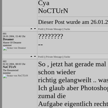
Cya
NoCTUrN
Dieser Post wurde am 26.01.
Profil
||
Private Message
||
Suche
001
????????
26.01.2004, 15:46 Uhr
Dreamer
--
Master Of Desaster
spammer
Profil
||
Private Message
||
Suche
002
So , jetzt hat gerade ma
02.02.2004, 08:03 Uhr
NoCTUrN
schon wieder
The Resurrected
member
richtig gelangweilt .. wa
Ich glaub aber Photosho
zumal die
Aufgabe eigentlich recht