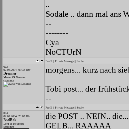
..
Sodale .. dann mal ans 
--
--------
Cya
NoCTUrN
Profil
||
Private Message
||
Suche
003
morgens... kurz nach sieb
02.02.2004, 09:32 Uhr
Dreamer
Master Of Desaster
spammer
Tobi post... der frühstüc
--
Profil
||
Private Message
||
Suche
004
die POST .. NEIN.. die...
02.02.2004, 23:03 Uhr
BaalRok
GELB... RAAAAA
Lord of the Board
spammer