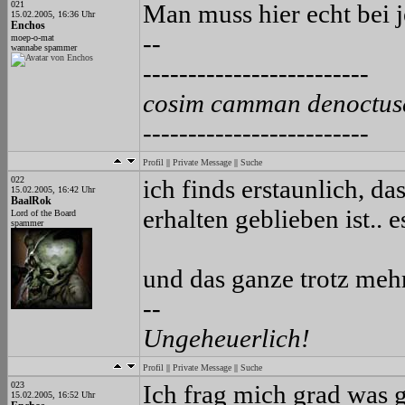
021
Man muss hier echt bei
15.02.2005, 16:36 Uhr
Enchos
--
moep-o-mat
wannabe spammer
-------------------------
cosim camman denoctus
-------------------------
Profil
||
Private Message
||
Suche
022
ich finds erstaunlich, d
15.02.2005, 16:42 Uhr
BaalRok
erhalten geblieben ist.. 
Lord of the Board
spammer
und das ganze trotz mehr
--
Ungeheuerlich!
Profil
||
Private Message
||
Suche
023
Ich frag mich grad was g
15.02.2005, 16:52 Uhr