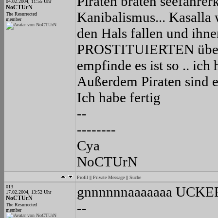
Piraten braten seefahrer
04.02.2004, 11:55 Uhr
NoCTUrN
Kanibalismus... Kasalla
The Resurrected
member
den Hals fallen und ihn
PROSTITUIERTEN über de
empfinde es ist so .. ich
Außerdem Piraten sind e
Ich habe fertig
--
--------
Cya
NoCTUrN
Profil
||
Private Message
||
Suche
013
gnnnnnnaaaaaaa UCKEPUCK
17.02.2004, 13:52 Uhr
NoCTUrN
--
The Resurrected
member