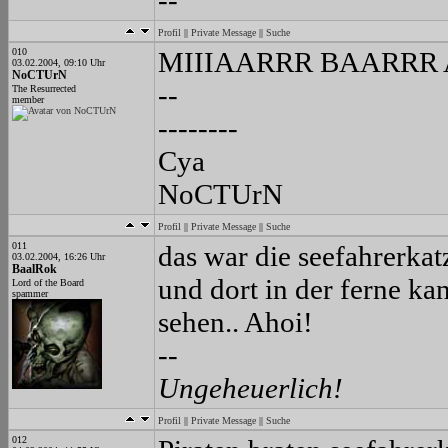
--
Profil
||
Private Message
||
Suche
010
MIIIAARRR BAARRR
03.02.2004, 09:10 Uhr
NoCTUrN
--
The Resurrected
member
--------
Cya
NoCTUrN
Profil
||
Private Message
||
Suche
011
das war die seefahrerkatz
03.02.2004, 16:26 Uhr
BaalRok
und dort in der ferne kan
Lord of the Board
spammer
sehen.. Ahoi!
--
Ungeheuerlich!
Profil
||
Private Message
||
Suche
012