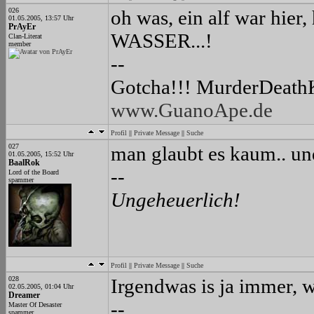
026
oh was, ein alf war hier
01.05.2005, 13:57 Uhr
PrAyEr
WASSER...!
Clan-Literat
member
--
Gotcha!!! MurderDeathKil
www.GuanoApe.de
Profil
||
Private Message
||
Suche
027
man glaubt es kaum.. und
01.05.2005, 15:52 Uhr
BaalRok
--
Lord of the Board
spammer
Ungeheuerlich!
Profil
||
Private Message
||
Suche
028
Irgendwas is ja immer, w
02.05.2005, 01:04 Uhr
Dreamer
--
Master Of Desaster
spammer