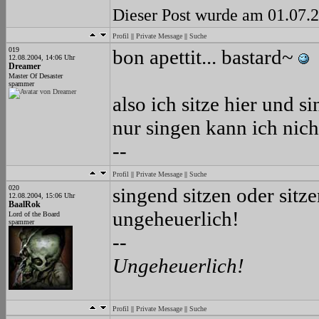
Dieser Post wurde am 01.07.2
Profil
||
Private Message
||
Suche
019
bon apettit... bastard~
12.08.2004, 14:06 Uhr
Dreamer
Master Of Desaster
spammer
also ich sitze hier und si
nur singen kann ich nic
--
Profil
||
Private Message
||
Suche
020
singend sitzen oder sitzen
12.08.2004, 15:06 Uhr
BaalRok
ungeheuerlich!
Lord of the Board
spammer
--
Ungeheuerlich!
Profil
||
Private Message
||
Suche