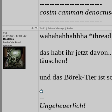
-------------------------
cosim camman denoctus
-------------------------
Profil
||
Private Message
||
Suche
018
wahahahhahhha *thread
01.07.2004, 17:03 Uhr
BaalRok
Lord of the Board
spammer
das habt ihr jetzt davon..
täuschen!
und das Börek-Tier ist 
--
Ungeheuerlich!