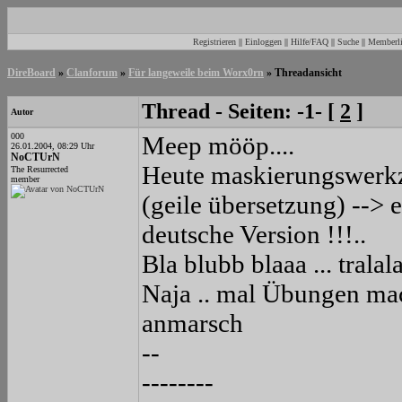
Registrieren
||
Einloggen
||
Hilfe/FAQ
||
Suche
||
Memberli
DireBoard
»
Clanforum
»
Für langeweile beim Worx0rn
» Threadansicht
Thread - Seiten: -1- [
2
]
Autor
000
Meep mööp....
26.01.2004, 08:29 Uhr
NoCTUrN
Heute maskierungswerk
The Resurrected
member
(geile übersetzung) --> e
deutsche Version !!!..
Bla blubb blaaa ... tralala
Naja .. mal Übungen ma
anmarsch
--
--------