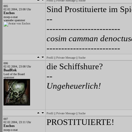
Profil
||
Private Message
||
Suche
005
Sind Prostituierte im Spi
02.02.2004, 23:08 Uhr
Enchos
--
moep-o-mat
wannabe spammer
-------------------------
cosim camman denoctus
-------------------------
Profil
||
Private Message
||
Suche
006
die Schiffshure?
02.02.2004, 23:08 Uhr
BaalRok
--
Lord of the Board
spammer
Ungeheuerlich!
Profil
||
Private Message
||
Suche
007
PROSTITUIERTE!
02.02.2004, 23:11 Uhr
Enchos
--
moep-o-mat